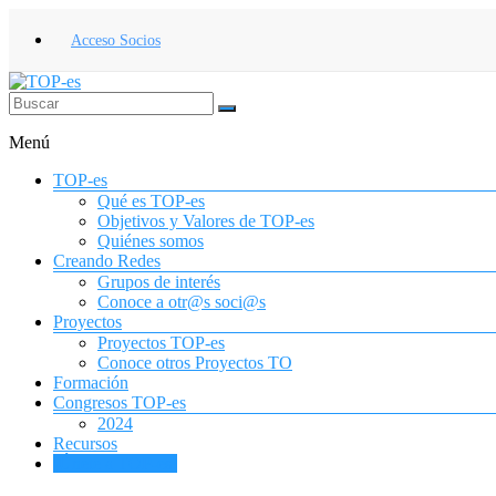
Saltar
al
Acceso Socios
contenido
TOP-
Menú
es
TOP-es
Asociación
Qué es TOP-es
Española
Objetivos y Valores de TOP-es
de
Quiénes somos
Terapia
Creando Redes
Ocupacional
Grupos de interés
para
Conoce a otr@s soci@s
la
Proyectos
Infancia
Proyectos TOP-es
y
Conoce otros Proyectos TO
la
Formación
Adolescencia
Congresos TOP-es
2024
Recursos
¡Únete a TOP-es!