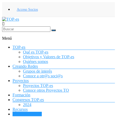
Saltar
al
Acceso Socios
contenido
TOP-
es
Menú
Asociación
TOP-es
Española
Qué es TOP-es
de
Objetivos y Valores de TOP-es
Terapia
Quiénes somos
Ocupacional
Creando Redes
para
Grupos de interés
la
Conoce a otr@s soci@s
Infancia
Proyectos
y
Proyectos TOP-es
la
Conoce otros Proyectos TO
Adolescencia
Formación
Congresos TOP-es
2024
Recursos
¡Únete a TOP-es!