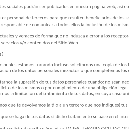
des sociales podrán ser publicados en nuestra página web, así co
ter personal de terceros para que resulten beneficiarios de los s
esponsable de comunicar a todos ellos la inclusión de los mism
ctuales y veraces de forma que no induzca a error a los receptor
s servicios y/o contenidos del Sitio Web.
s?
sonales estamos tratando incluso solicitarnos una copia de los
ficación de los datos personales inexactos o que completemos los
tarnos la supresión de tus datos personales cuando: no sean nece
lícito de los mismos o por cumplimiento de una obligación legal.
arnos la limitación del tratamiento de tus datos, en cuyo caso ún
rnos que te devolvamos (a ti o a un tercero que nos indiques) tu
e se haga de tus datos si dicho tratamiento se base en el interé
mediante solicitud escrita y firmada a TOPES, TERAPIA OCUPAC