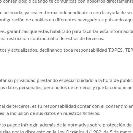
 o contenidos; o cuando te comunicas con nosotros directamente
elacionada, ya sea en forma independiente o con la ayuda de serv
onfiguración de cookies en diferentes navegadores pulsando aquí.
 garantizas que estás habilitado para facilitar esta información
una restricción contractual o derechos de terceros.
rrectos y actualizados, declinando toda responsabilidad TOP
tar su privacidad prestando especial cuidado a la hora de publ
us datos personales, pero no los de terceros y que la comunicac
nal de terceros, es tu responsabilidad contar con el consentimien
 la inclusión de sus datos en nuestros ficheros.
to puede infringir, además de la normativa sobre protección de da
rige por lo dispuesto en la Ley Orgánica 1/1982, de 5 de mayo, d