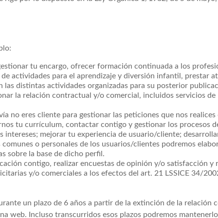
plo:
gestionar tu encargo, ofrecer formación continuada a los profesio
de actividades para el aprendizaje y diversión infantil, prestar a
las distintas actividades organizadas para su posterior publicac
ar la relación contractual y/o comercial, incluidos servicios de 
vía no eres cliente para gestionar las peticiones que nos realices
rnos tu currículum, contactar contigo y gestionar los procesos d
 intereses; mejorar tu experiencia de usuario/cliente; desarrolla
s comunes o personales de los usuarios/clientes podremos elabora
 sobre la base de dicho perfil.
ción contigo, realizar encuestas de opinión y/o satisfacción y 
citarias y/o comerciales a los efectos del art. 21 LSSICE 34/200
nte un plazo de 6 años a partir de la extinción de la relación co
ágina web. Incluso transcurridos esos plazos podremos mantenerlo