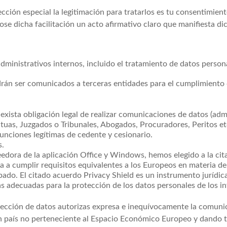
tección especial la legitimación para tratarlos es tu consentimie
ose dicha facilitación un acto afirmativo claro que manifiesta d
ministrativos internos, incluido el tratamiento de datos persona
rán ser comunicados a terceras entidades para el cumplimiento 
xista obligación legal de realizar comunicaciones de datos (admi
Mutuas, Juzgados o Tribunales, Abogados, Procuradores, Peritos e
unciones legítimas de cedente y cesionario.
s.
dora de la aplicación Office y Windows, hemos elegido a la cit
ga a cumplir requisitos equivalentes a los Europeos en materia de
do. El citado acuerdo Privacy Shield es un instrumento jurídic
s adecuadas para la protección de los datos personales de los int
rotección de datos autorizas expresa e inequívocamente la comun
un país no perteneciente al Espacio Económico Europeo y dando t