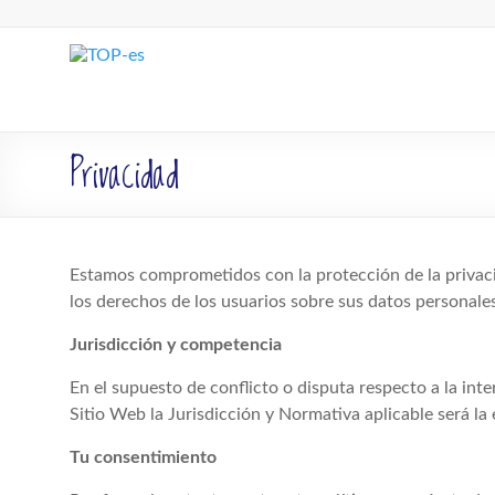
Saltar
al
contenido
TOP-
es
Privacidad
Asociación
Española
de
Terapia
Ocupacional
Estamos comprometidos con la protección de la privaci
para
los derechos de los usuarios sobre sus datos personales
la
Infancia
Jurisdicción y competencia
y
En el supuesto de conflicto o disputa respecto a la int
la
Sitio Web la Jurisdicción y Normativa aplicable será la
Adolescencia
Tu consentimiento