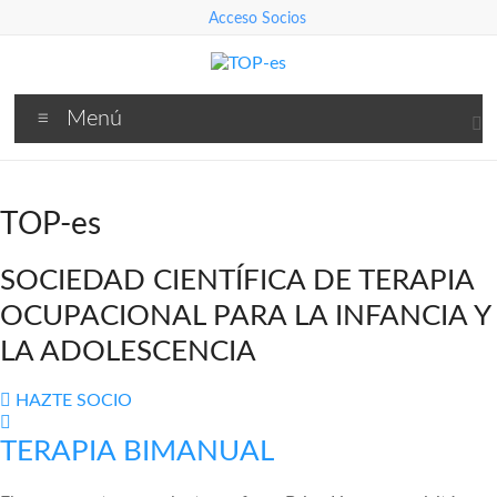
Saltar
Acceso Socios
al
contenido
TOP-
Menú
es
Asociación
Española
TOP-es
de
Terapia
SOCIEDAD CIENTÍFICA DE TERAPIA
Ocupacional
OCUPACIONAL PARA LA INFANCIA Y
para
LA ADOLESCENCIA
la
Infancia
y
HAZTE SOCIO
la
TERAPIA BIMANUAL
Adolescencia