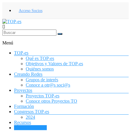
Saltar
al
Acceso Socios
contenido
TOP-
es
Menú
Asociación
TOP-es
Española
Qué es TOP-es
de
Objetivos y Valores de TOP-es
Terapia
Quiénes somos
Ocupacional
Creando Redes
para
Grupos de interés
la
Conoce a otr@s soci@s
Infancia
Proyectos
y
Proyectos TOP-es
la
Conoce otros Proyectos TO
Adolescencia
Formación
Congresos TOP-es
2024
Recursos
¡Únete a TOP-es!