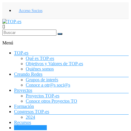
Saltar
al
Acceso Socios
contenido
TOP-
es
Menú
Asociación
TOP-es
Española
Qué es TOP-es
de
Objetivos y Valores de TOP-es
Terapia
Quiénes somos
Ocupacional
Creando Redes
para
Grupos de interés
la
Conoce a otr@s soci@s
Infancia
Proyectos
y
Proyectos TOP-es
la
Conoce otros Proyectos TO
Adolescencia
Formación
Congresos TOP-es
2024
Recursos
¡Únete a TOP-es!