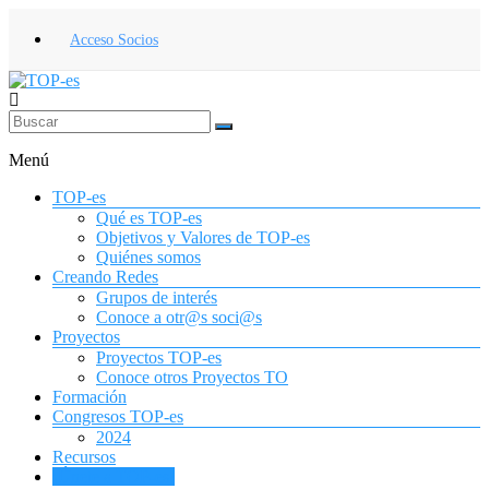
Saltar
al
Acceso Socios
contenido
TOP-
es
Menú
Asociación
TOP-es
Española
Qué es TOP-es
de
Objetivos y Valores de TOP-es
Terapia
Quiénes somos
Ocupacional
Creando Redes
para
Grupos de interés
la
Conoce a otr@s soci@s
Infancia
Proyectos
y
Proyectos TOP-es
la
Conoce otros Proyectos TO
Adolescencia
Formación
Congresos TOP-es
2024
Recursos
¡Únete a TOP-es!